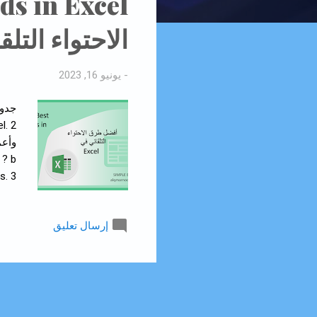
ا
الاحتواء التلقائي
ر
ك
ا
-
يونيو 16, 2023
ت
===
إرسال تعليق