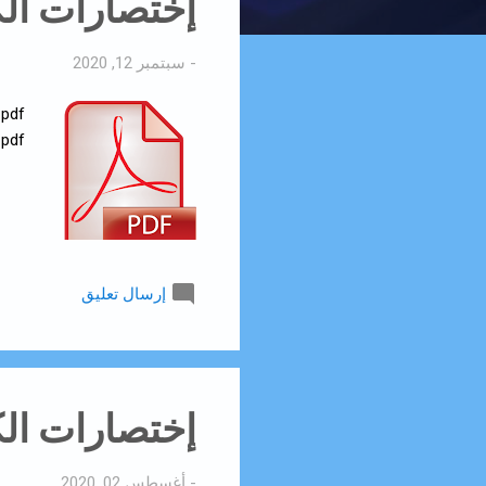
إختصارات الكيبورد () pdf
ا
ر
-
سبتمبر 12, 2020
ك
ا
ت
Chrome OS pdf أضغ
إرسال تعليق
إختصارات الكيبورد (Mac
-
أغسطس 02, 2020