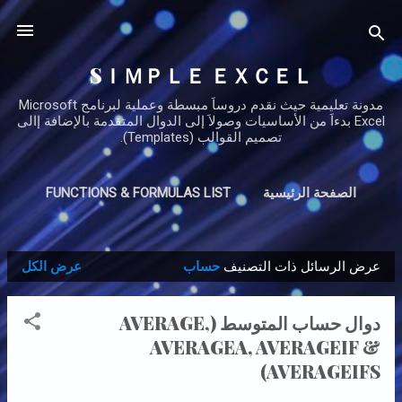
التخطي إلى المحتوى الرئيسي
SＩＭＰＬＥ ＥＸＣＥＬ
مدونة تعليمية حيث نقدم دروساَ مبسطة وعملية لبرنامج Microsoft
Excel بدءاَ من الأساسيات وصولاَ إلى الدوال المتقدمة بالإضافة إالى
تصميم القوالب (Templates).
الصفحة الرئيسية
FUNCTIONS & FORMULAS LIST
INVOICE TEMPLATE
‏المزيد…
PRIVACY POLICY
عرض الرسائل ذات التصنيف
حساب
عرض الكل
ا
ل
دوال حساب المتوسط (AVERAGE,
م
AVERAGEA, AVERAGEIF &
ش
AVERAGEIFS)
ا
ر